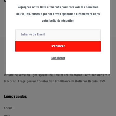
1,355
د.م.
1,295
د.م.
Rejoignez notre liste d'abonnés pour recevoir les dernières
nouvelles, mises à jour et offres spéciales directement dans
votre boîte de réception
S'abonner
Non merci
1er Site de vente en ligne spécialisé Café et Thé au Maroc Livraison dans tout
le Maroc. Large gamme Torréfaction Traditionnelle italienne Depuis 1953
Liens rapides
Accueil