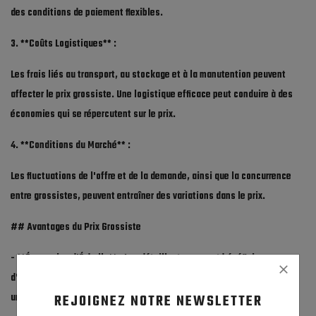
des conditions de paiement flexibles.
3. **Coûts Logistiques** :
Les frais liés au transport, au stockage et à la manutention peuvent
affecter le prix grossiste. Une logistique efficace peut conduire à des
économies qui se répercutent sur le prix.
4. **Conditions du Marché** :
Les fluctuations de l'offre et de la demande, ainsi que la concurrence
entre grossistes, peuvent entraîner des variations dans le prix.
## Avantages du Prix Grossiste
- **Économies d'Échelle** : Les détaillants peuvent bénéficier
d'économies d'échelle en achetant en gros, ce qui réduit le coût par
unité.
REJOIGNEZ NOTRE NEWSLETTER