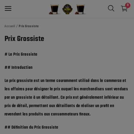
0
Accueil
Prix Grossiste
Cafés En Grains
Prix Grossiste
Café Moulu
# Le Prix Grossiste
Machine à café
## Introduction
Thé Marocain
Le prix grossiste est un terme couramment utilisé dans le commerce et
les affaires pour désigner le prix auquel les marchandises sont vendues
Capsules Compatibles
par un grossiste à un détaillant. Ce prix est généralement inférieur au
Sucres & Biscuits
prix de détail, permettant aux détaillants de réaliser un profit en
revendant les produits aux consommateurs finaux.
Chocolat
## Définition du Prix Grossiste
Boisson Sirop