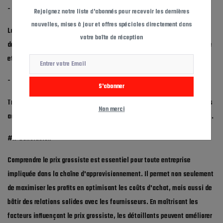
- **Flexibilité** :
Rejoignez notre liste d'abonnés pour recevoir les dernières
nouvelles, mises à jour et offres spéciales directement dans
La possibilité de négocier le prix et les termes d'achat offre aux
votre boîte de réception
détaillants une plus grande flexibilité dans la gestion de leur inventaire
et de leurs marges.
- **Approvisionnement Simplifié** :
S'abonner
Travailler avec des grossistes permet aux détaillants de regrouper leurs
Non merci
achats et de réduire la complexité de gestion de plusieurs fournisseurs.
## Conclusion
Comprendre le prix grossiste est essentiel pour toute entreprise
impliquée dans la chaîne d'approvisionnement. Il permet non seulement
de maximiser les profits en optimisant les coûts d'achat, mais aussi de
bâtir des relations solides avec les fournisseurs. En maîtrisant les
facteurs influençant le prix grossiste, les détaillants peuvent améliorer