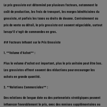
Le prix grossiste est déterminé par plusieurs facteurs, notamment le
Liste de souhaits
coût de production, les frais de transport, les marges bénéficiaires du
Contact
grossiste, et parfois les taxes ou droits de douane. Contrairement au
prix de vente au détail, le prix grossiste est souvent négociable, surtout
Blog
lorsqu'il s'agit de commandes en gros.
Qui Nous Sommes ?
## Facteurs Influant sur le Prix Grossiste
Prix Grossiste
1. **Volume d'Achat** :
Connexion
Plus le volume d'achat est important, plus le prix unitaire peut être bas.
Les grossistes offrent souvent des réductions pour encourager les
S'inscrire
achats en grande quantité.
MAD (د.م.)
2. **Relations Commerciales** :
Des relations de longue date ou des partenariats stratégiques peuvent
influencer favorablement le prix, avec des remises supplémentaires ou