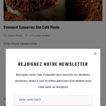
Liste de souhaits
Contact
Comment Conserver Son Café Moulu
Blog
Cafés Moulu
4 Il y a des années
Qui Nous Sommes ?
Cafés Moulu Conservation
Prix Grossiste
Connexion
REJOIGNEZ NOTRE NEWSLETTER
S'inscrire
Rejoignez notre liste d'abonnés pour recevoir les dernières
nouvelles, mises à jour et offres spéciales directement dans
MAD (د.م.)
votre boîte de réception
1er Site de vente en ligne spécialisé Café et Thé au Maroc Livraison dans tout
le Maroc. Large gamme Torréfaction Traditionnelle italienne Depuis 1953