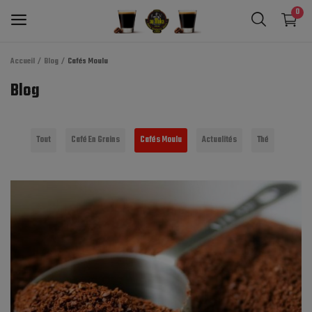
0
Accueil
Blog
Cafés Moulu
Cafés En Grains
Blog
Café Moulu
Tout
Café En Grains
Cafés Moulu
Actualités
Thé
Machine à café
Thé Marocain
Capsules Compatibles
Sucres & Biscuits
Chocolat
Boisson Sirop