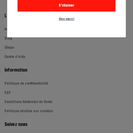
S'abonner
Liens rapides
Non merci
Accueil
Blog
Shops
Centre d'aide
Information
Politique de confidentialité
CGV
Conditions Générales de Vente
Politique relative aux cookies
Suivez nous